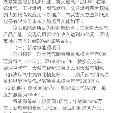
展紧紧围绕新能源行业，将天然气产品LNG 在城
镇燃气、工业燃料、燃气发电、交通燃料四大领域
的大规模高效应用不断推广，内蒙古天昱园新能源
股份有限公司未来实施项目具体如下：
拟以氢能源项目为利润增长点，其次将天然气
产品产能，实现公司营业年收入达到
20亿元，区域
市场占有率达到50%的战略目标。
（一）新建氢能源项目
公司拟建一期天然气制氢项目规模为年产800
3
万方氢气（715吨）即1000Nm
/h，替换公交车、
柴油重卡车、天然气锅炉加氢及民用天然气加氢
（解决烟气中氮氧化物超标）；二期天然气制氢项
目和甲醇驰放气提氢项目规模为年产3200万方
3
（2850吨）即4000Nm
/h；氢能源加气站8座，每
座加氢量为500KG。
氢能源母站：投资额1亿元，年销量4000万
方，新增年销售额1.2亿元，营业利润2500万元，