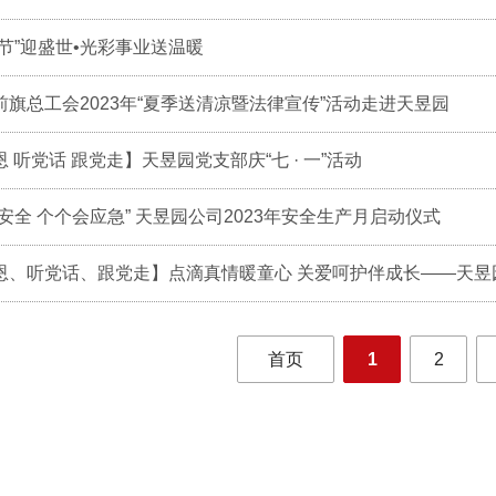
双节”迎盛世•光彩事业送温暖
前旗总工会2023年“夏季送清凉暨法律宣传”活动走进天昱园
 听党话 跟党走】天昱园党支部庆“七 · 一”活动
安全 个个会应急” 天昱园公司2023年安全生产月启动仪式
恩、听党话、跟党走】点滴真情暖童心 关爱呵护伴成长——天昱
首页
1
2