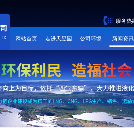
服务热
网站首页
走进天昱园
公司环境
新闻资讯